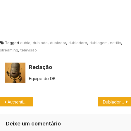
Tagged
dubla
,
dublado
,
dublador
,
dubladora
,
dublagem
,
netflix
,
streaming
,
televisão
Redação
Equipe do DB.
AuthenticGames é escalado para dublar em Angry Birds 2.
Dubladora Sheila Dorfman se despede de “Barrosinho” no Instagram.
Deixe um comentário