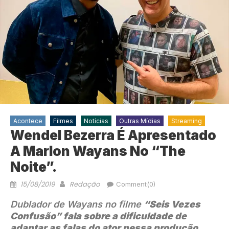
Acontece
Filmes
Notícias
Outras Mídias
Streaming
Wendel Bezerra É Apresentado
A Marlon Wayans No “The
Noite”.
15/08/2019
Redação
Comment(0)
Dublador de Wayans no filme
“Seis Vezes
Confusão” fala sobre a dificuldade de
adaptar as falas do ator nessa produção.