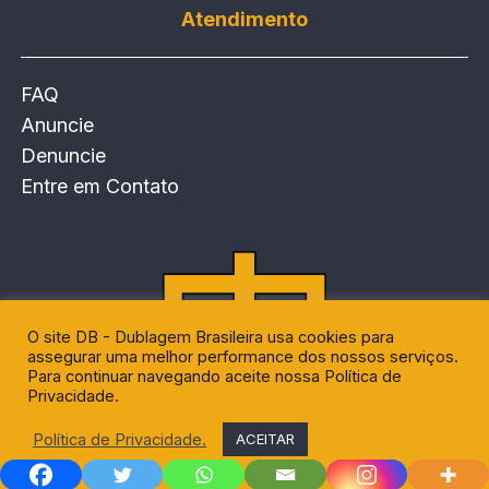
Atendimento
FAQ
Anuncie
Denuncie
Entre em Contato
O site DB - Dublagem Brasileira usa cookies para
assegurar uma melhor performance dos nossos serviços.
Para continuar navegando aceite nossa Política de
Privacidade.
©
2025 DB – Dublagem Brasileira.
Política de Privacidade.
ACEITAR
Todos os direitos reservados.