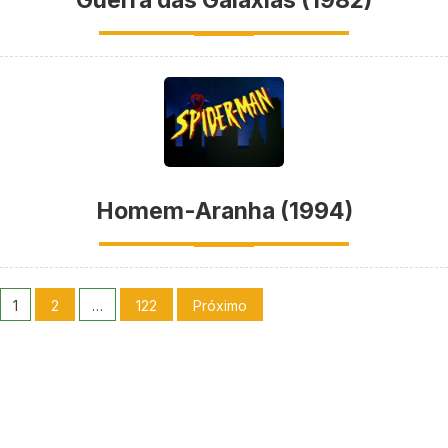
Homem-Aranha (1994)
1
2
…
122
Próximo