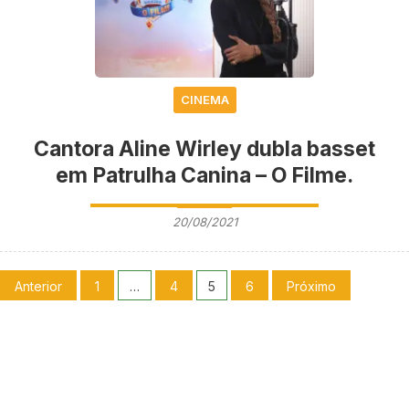
CINEMA
Cantora Aline Wirley dubla basset
em Patrulha Canina – O Filme.
20/08/2021
Anterior
1
…
4
5
6
Próximo