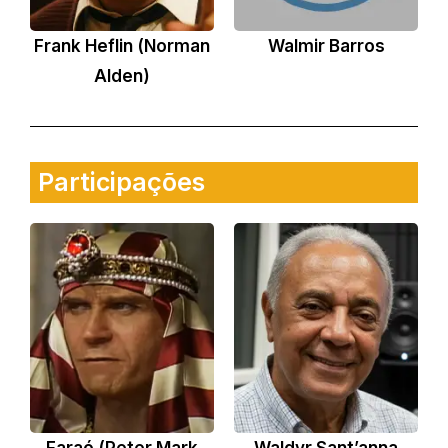
Frank Heflin (Norman
Walmir Barros
Alden)
Participações
Faraó (Peter Mark
Waldyr Sant’anna