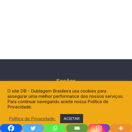
Seções
O site DB - Dublagem Brasileira usa cookies para
assegurar uma melhor performance dos nossos serviços.
Baú da Dublagem
Para continuar navegando aceite nossa Política de
Privacidade.
Cara de Um Voz do Outro
Críticas
Política de Privacidade.
ACEITAR
Entrevista