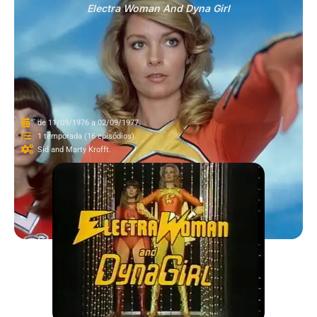
Electra Woman And Dyna Girl
de 11/09/1976 a 02/09/1977.
1 temporada (16 episódios).
Sid and Marty Krofft.