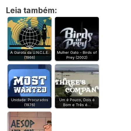
Leia também:
A Garota da U.N.C.L.E.
Mulher Gato - Birds of
(1966)
Prey (2002)
Unidade: Procurados
Um é Pouco, Dois é
(1976)
Bom e Três é…