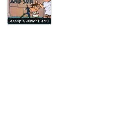
Aesop e Júnior (1976)