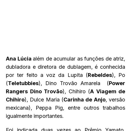
Ana Lúcia
além de acumular as funções de atriz,
dubladora e diretora de dublagem, é conhecida
por ter feito a voz da Lupita (
Rebeldes
), Po
(
Teletubbies
), Dino Trovão Amarela (
Power
Rangers Dino Trovão
), Chihiro (
A Viagem de
Chihiro
), Dulce Maria (
Carinha de Anjo
, versão
mexicana), Peppa Pig, entre outros trabalhos
igualmente importantes.
Foi indicada duas vezes ao Prêmio Yamato,