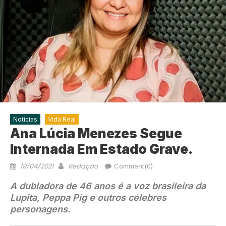
Notícias
Vida Real
Ana Lúcia Menezes Segue
Internada Em Estado Grave.
19/04/2021
Redação
Comment(0)
A dubladora de 46 anos é a voz brasileira da
Lupita, Peppa Pig e outros
célebre
s
personagens.