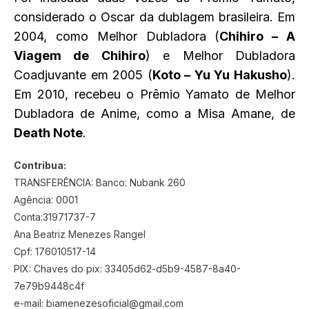
considerado o Oscar da dublagem brasileira. Em
2004, como Melhor Dubladora (
Chihiro – A
Viagem de Chihiro
) e Melhor Dubladora
Coadjuvante em 2005 (
Koto – Yu Yu Hakusho
).
Em 2010, recebeu o Prêmio Yamato de Melhor
Dubladora de Anime, como a Misa Amane, de
Death Note
.
Contribua:
TRANSFERÊNCIA: Banco: Nubank 260
Agência: 0001
Conta:31971737-7
Ana Beatriz Menezes Rangel
Cpf: 176010517-14
PIX: Chaves do pix: 33405d62-d5b9-4587-8a40-
7e79b9448c4f
e-mail: biamenezesoficial@gmail.com