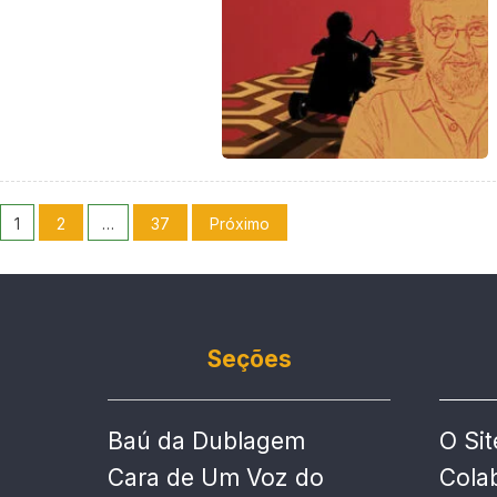
1
2
…
37
Próximo
Seções
Baú da Dublagem
O Sit
Cara de Um Voz do
Cola