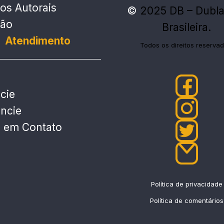
tos Autorais
©
2025 DB – Dubl
ção
Brasileira.
Atendimento
Todos os direitos reservad
cie
ncie
e em Contato
Política de privacidade
Política de comentários