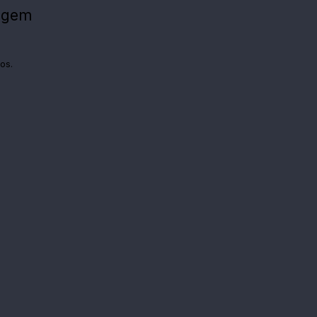
agem
os.