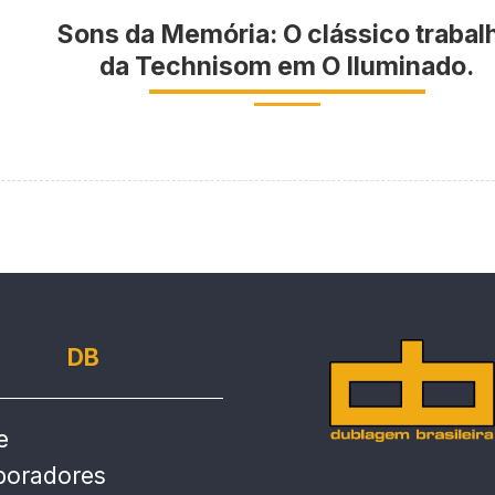
Sons da Memória: O clássico trabal
da Technisom em O Iluminado.
DB
e
boradores