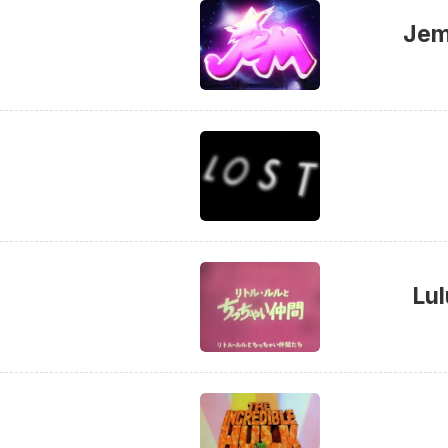
Jem
Lu