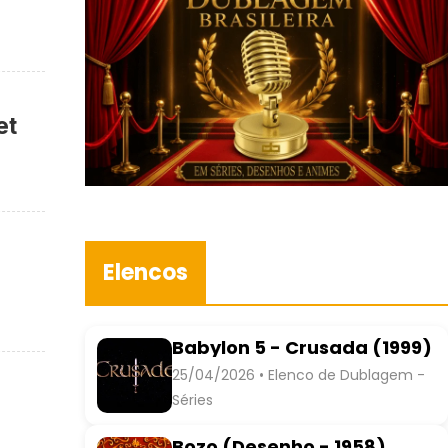
et
Elencos
Babylon 5 - Crusada (1999)
25/04/2026 • Elenco de Dublagem -
Séries
Bozo (Desenho - 1958)