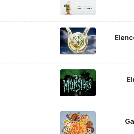
Elenc
El
Ga