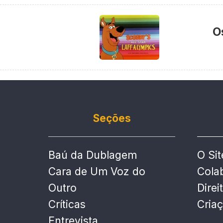
O
Seções
Baú da Dublagem
O Sit
Cara de Um Voz do
Cola
Outro
Direi
Críticas
Cria
Entrevista