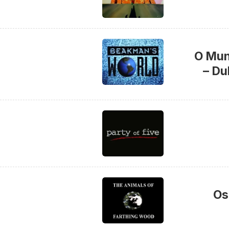
O Mun
– Du
Os