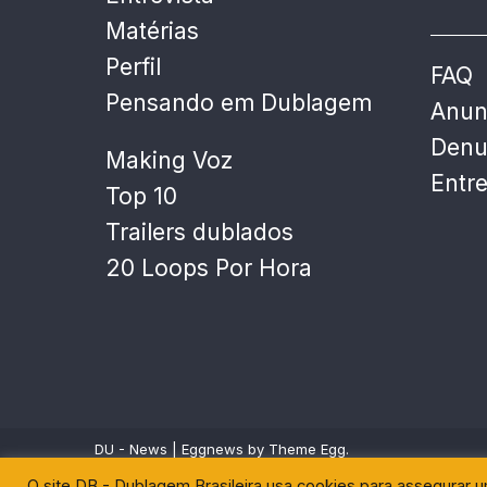
Matérias
Perfil
FAQ
Pensando em Dublagem
Anun
Denu
Making Voz
Entr
Top 10
Trailers dublados
20 Loops Por Hora
DU - News
|
Eggnews by
Theme Egg
.
O site DB - Dublagem Brasileira usa cookies para assegurar 