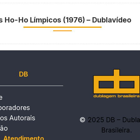
s Ho-Ho Límpicos (1976) – Dublavídeo
DB
e
boradores
tos Autorais
©
2025 DB – Dubl
ção
Brasileira.
Atendimento