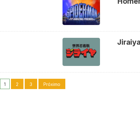
Homem
Jiraiya
1
2
3
Próximo