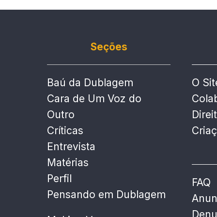
Seções
Baú da Dublagem
O Sit
Cara de Um Voz do
Cola
Outro
Direi
Críticas
Cria
Entrevista
Matérias
Perfil
FAQ
Pensando em Dublagem
Anun
Denu