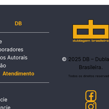
DB
e
boradores
tos Autorais
©
2025 DB – Dubl
ção
Brasileira.
Atendimento
Todos os direitos reservad
cie
ncie