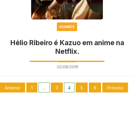
ANIMES
Hélio Ribeiro é Kazuo em anime na
Netflix.
02/08/2019
Anterior
1
…
3
4
5
6
Próximo