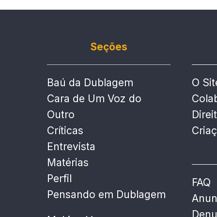
Seções
Baú da Dublagem
O Sit
Cara de Um Voz do
Cola
Outro
Direi
Críticas
Cria
Entrevista
Matérias
Perfil
FAQ
Pensando em Dublagem
Anun
Denu