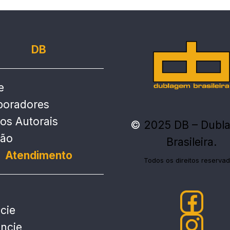
DB
e
boradores
tos Autorais
©
2025 DB – Dubl
ção
Brasileira.
Atendimento
Todos os direitos reservad
cie
ncie