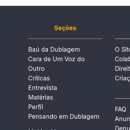
Seções
Baú da Dublagem
O Sit
Cara de Um Voz do
Cola
Outro
Direi
Críticas
Cria
Entrevista
Matérias
Perfil
FAQ
Pensando em Dublagem
Anun
Denu