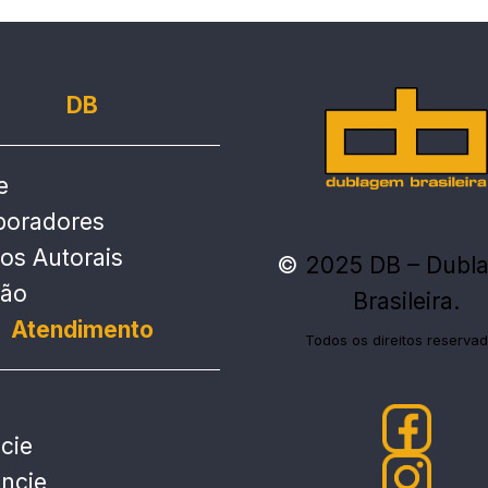
DB
e
boradores
tos Autorais
©
2025 DB – Dubl
ção
Brasileira.
Atendimento
Todos os direitos reservad
cie
ncie