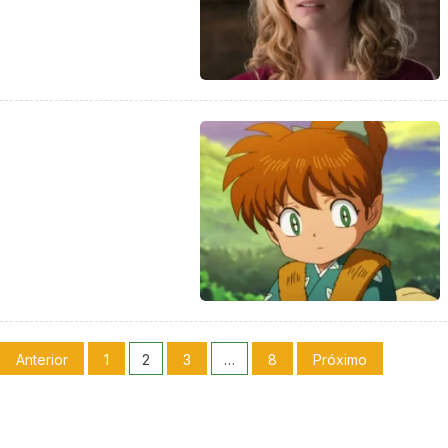
Anterior
1
2
3
…
8
Próximo