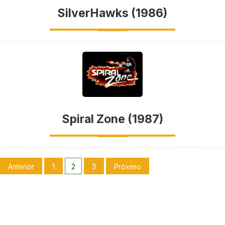
SilverHawks (1986)
Spiral Zone (1987)
Anterior
1
2
3
Próximo