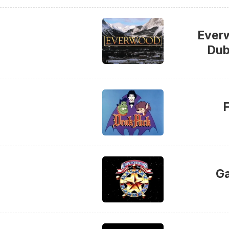
Ever
Dub
F
Ga