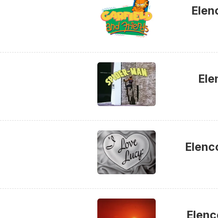
Elen
Ele
Elenc
Elenc