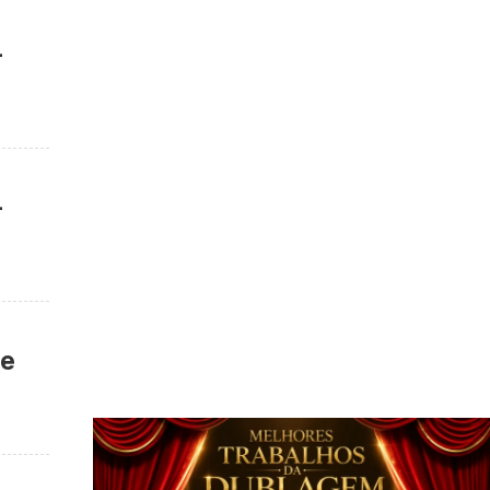
–
–
de