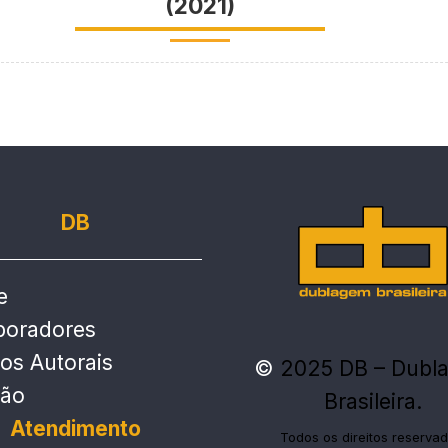
(2021)
DB
e
boradores
tos Autorais
©
2025 DB – Dubl
ção
Brasileira.
Atendimento
Todos os direitos reservad