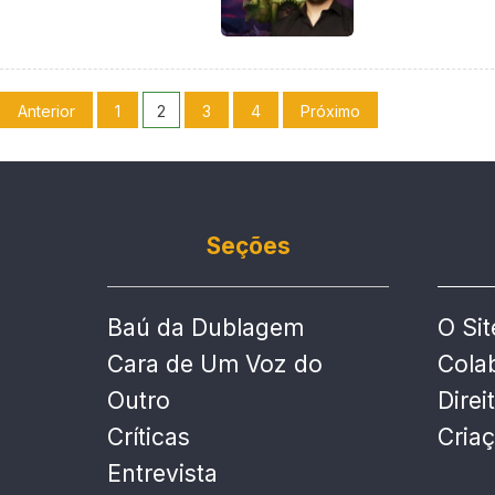
Anterior
1
2
3
4
Próximo
Seções
Baú da Dublagem
O Sit
Cara de Um Voz do
Cola
Outro
Direi
Críticas
Cria
Entrevista