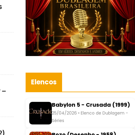
s
Elencos
 –
Babylon 5 - Crusada (1999)
25/04/2026 • Elenco de Dublagem -
Séries
2)
Bozo (Desenho - 1958)