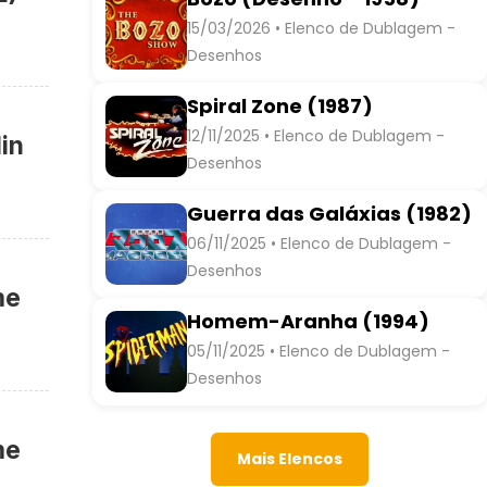
15/03/2026 • Elenco de Dublagem -
Desenhos
Spiral Zone (1987)
12/11/2025 • Elenco de Dublagem -
in
Desenhos
Guerra das Galáxias (1982)
06/11/2025 • Elenco de Dublagem -
Desenhos
me
Homem-Aranha (1994)
05/11/2025 • Elenco de Dublagem -
Desenhos
me
Mais Elencos