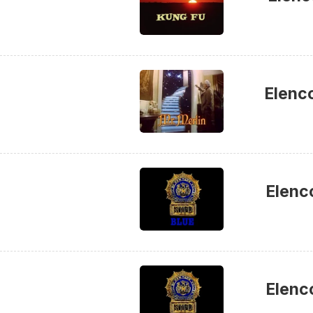
Elenc
Elenc
Elenc